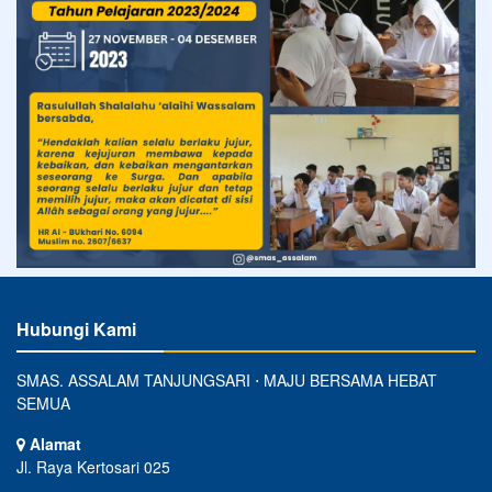
Hubungi Kami
SMAS. ASSALAM TANJUNGSARI ⋅ MAJU BERSAMA HEBAT
SEMUA
Alamat
Jl. Raya Kertosari 025