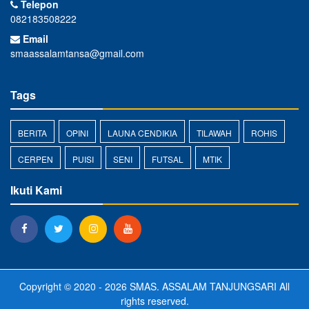
Telepon
082183508222
Email
smaassalamtansa@gmail.com
Tags
BERITA
OPINI
LAUNA CENDIKIA
TILAWAH
ROHIS
CERPEN
PUISI
SENI
FUTSAL
MTIK
Ikuti Kami
Copyright © 2020 - 2026
SMAS. ASSALAM TANJUNGSARI
All
rights reserved.